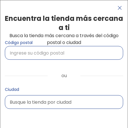
Pasar al contenido principal
Navegação principal
close
Encuentra la tienda más cercana
a ti
Busca la tienda más cercana a través del código
Buscar produtos
postal o ciudad
Código postal
ou
Ciudad
Busque la tienda por ciudad
Busque la tienda por ciudad