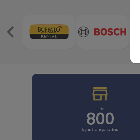
+ de
800
lojas franqueadas