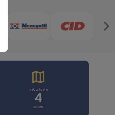
presente em
4
países