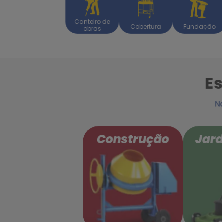
Canteiro de
Cobertura
Fundação
obras
Es
N
Construção
Jar