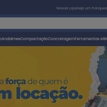
Nossas Lojas
Seja um franque
s
o
Andaimes
Compactação
Concretagem
Ferramentas elét