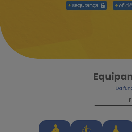
Equipam
Da fun
F