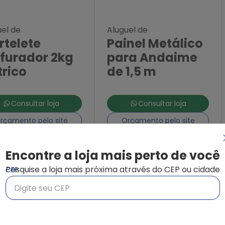
uel de
Aluguel de
rtelete
Painel Metálico
furador 2kg
para Andaime
trico
de 1,5 m
Consultar loja
Consultar loja
rçamento pelo site
Orçamento pelo site
c
Encontre a loja mais perto de você
Pesquise a loja mais próxima através do CEP ou cidade
CEP
Marcas Parceiras