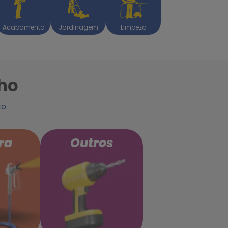
Acabamento
Jardinagem
Limpeza
lho
o.
ra
Outros