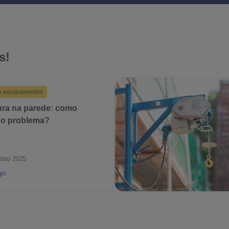
s!
e equipamentos
ra na parede: como
 o problema?
bro 2025
go