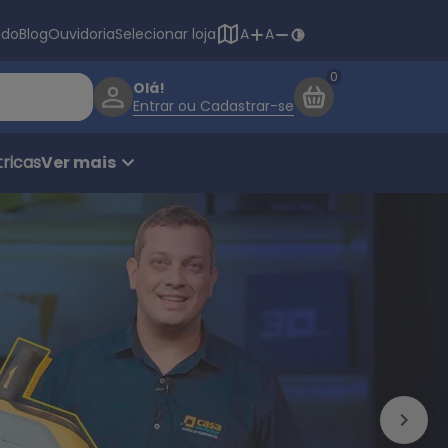
Navegação princ
ado
Blog
Ouvidoria
Selecionar loja
A
A
Olá!
Entrar ou Cadastrar-se
ricas
Ver mais