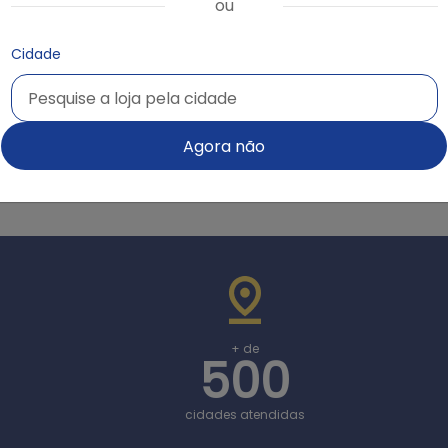
Trabalhamos com as melhores marcas do mercado
ou
Cidade
Pesquise a loja pela cidade
Pesquise a loja pela cidade
Agora não
+ de
500
cidades atendidas