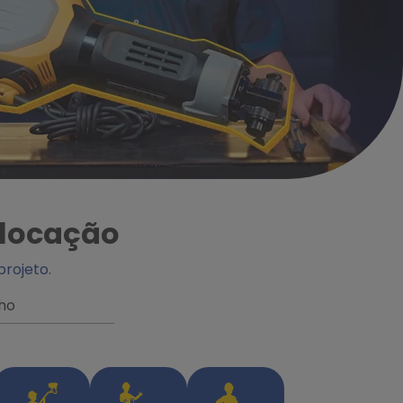
 locação
rojeto.
lho