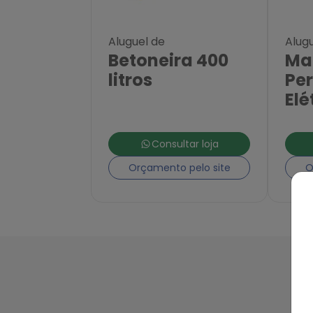
Aluguel de
Alug
Betoneira 400
Ma
litros
Per
Elé
Consultar loja
Orçamento pelo site
O