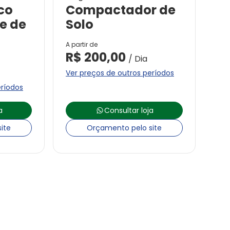
co
Compactador de
e de
Solo
A partir de
R$
200,00
/ Dia
Ver preços de outros períodos
eríodos
a
Consultar loja
ite
Orçamento pelo site