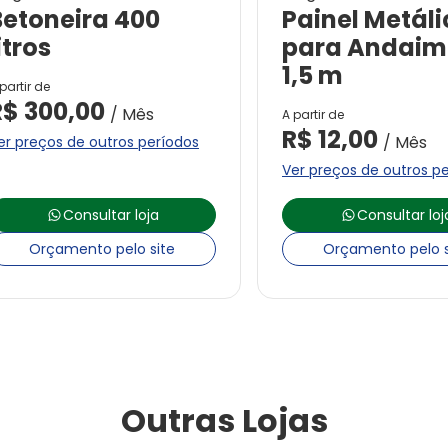
Betoneira 400
Painel Metáli
itros
para Andaim
1,5 m
partir de
R$
300,00
/ Mês
A partir de
R$
12,00
/ Mês
er preços de outros períodos
Ver preços de outros p
Consultar loja
Consultar loj
Orçamento pelo site
Orçamento pelo s
Outras Lojas