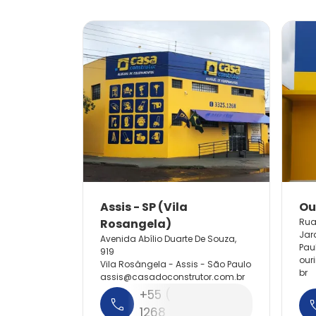
Rua
Jar
Avenida Abílio Duarte De Souza,
Pau
919
our
Vila Rosângela - Assis - São Paulo
br
assis@
casadoconstrutor.
com.
br
+55 (18) 3325-
1268