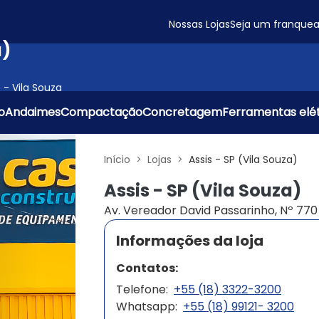
Nossas Lojas
Seja um franque
a)
 - Vila Souza
o
Andaimes
Compactação
Concretagem
Ferramentas elét
Início
Lojas
Assis - SP (Vila Souza)
Assis - SP (Vila Souza)
Av. Vereador David Passarinho, Nº 770 
Informações da loja
Contatos:
Telefone:
+55 (18) 3322-3200
Whatsapp:
+55 (18) 99121- 3200