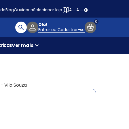
Navegação princ
ado
Blog
Ouvidoria
Selecionar loja
A
A
Olá!
Entrar ou Cadastrar-se
Buscar produtos
ricas
Ver mais
- Vila Souza