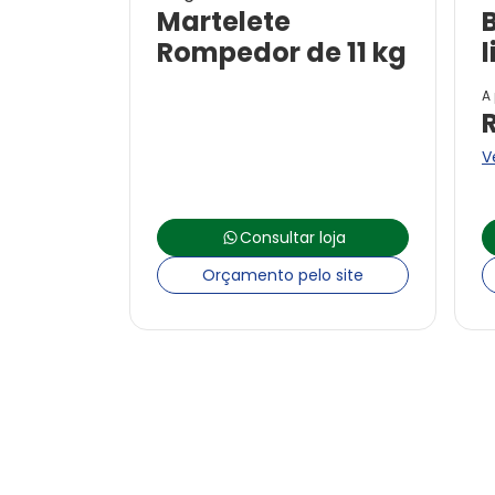
Martelete
Rompedor de 11 kg
l
A 
V
Consultar loja
Orçamento pelo site