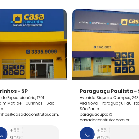
 do Expedicionário, 1701
Avenida Siqueira Campos, 243
dim Matilde - Ourinhos - São
Vila Nova - Paraguaçu Paulista
lo
São Paulo
inhos@
casadoconstrutor.
com.
paraguacupta@
casadoconstrutor.
com.
br
+55 (14) 3335-
+55 (18) 3361-
9099
6075