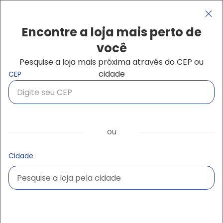
Pular para o conteúdo principal
Navegação principal
close
Encontre a loja mais perto de
você
Pesquise a loja mais próxima através do CEP ou
Buscar produtos
cidade
CEP
Equipamentos e
ferramentas para locação
ou
Da fundação ao acabamento, temos a solução ideal para
o seu projeto.
Cidade
Pesquise a loja pela cidade
Fases da obra
Tipo de trabalho
Pesquise a loja pela cidade