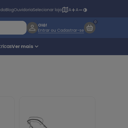
Navegação princ
ado
Blog
Ouvidoria
Selecionar loja
A
A
Olá!
Entrar ou Cadastrar-se
ricas
Ver mais