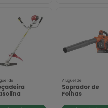
guel de
Aluguel de
oçadeira
Soprador de
asolina
Folhas