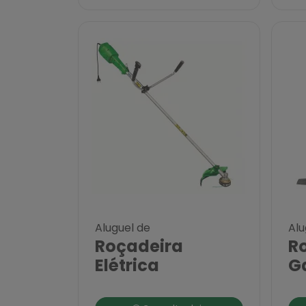
Aluguel de
Alu
Roçadeira
R
Elétrica
G