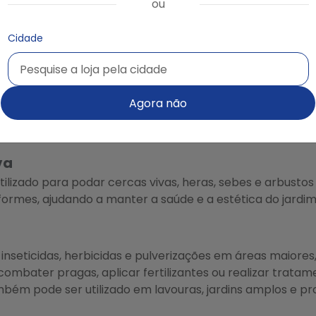
e.
ou
áquinas e ferramentas da América Latina, a Casa do Cons
lução ideal para cuidar de suas áreas verdes com máxima 
Cidade
ade de máquinas e também o apoio da equipe para ente
Pesquise a loja pela cidade
Pesquise a loja pela cidade
de.
Agora não
s de jardinagem disponíveis para locação
va
tilizado para podar cercas vivas, heras, sebes e arbusto
formes, ajudando a manter a saúde e a estética do jardim
 inseticidas, herbicidas e pulverizações em áreas maiores
ombater pragas, aplicar fertilizantes ou realizar trata
ém pode ser utilizado em lavouras, jardins amplos e pro