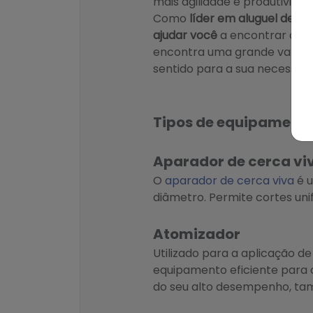
mais agilidade e produtividad
Como
líder em aluguel de m
ajudar você
a encontrar a so
encontra uma grande varied
sentido para a sua necessida
Tipos de equipamento
Aparador de cerca vi
O
aparador de cerca viva
é u
diâmetro. Permite cortes uni
Atomizador
Utilizado para a aplicação de
equipamento eficiente para c
do seu alto desempenho, tamb