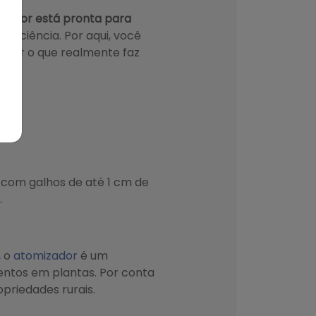
trutor está pronta para
eficiência. Por aqui, você
nder o que realmente faz
s com galhos de até 1 cm de
.
, o
atomizador
é um
mentos em plantas. Por conta
priedades rurais.