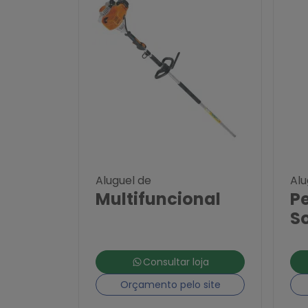
Aluguel de
Alu
Multifuncional
P
S
Consultar loja
Orçamento pelo site