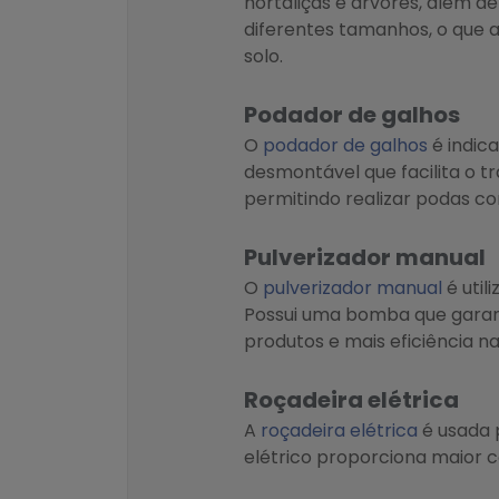
hortaliças e árvores, além d
diferentes tamanhos, o que am
solo.
Podador de galhos
O
podador de galhos
é indica
desmontável que facilita o 
permitindo realizar podas co
Pulverizador manual
O
pulverizador manual
é util
Possui uma bomba que garant
produtos e mais eficiência na
Roçadeira elétrica
A
roçadeira elétrica
é usada 
elétrico proporciona maior c