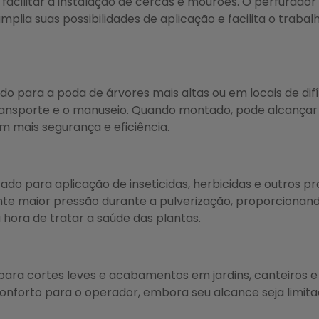
e facilitar a instalação de cercas e mourões. O perfurado
plia suas possibilidades de aplicação e facilita o trabal
do para a poda de árvores mais altas ou em locais de difí
transporte e o manuseio. Quando montado, pode alcançar 
m mais segurança e eficiência.
izado para aplicação de inseticidas, herbicidas e outros p
e maior pressão durante a pulverização, proporcionando
 hora de tratar a saúde das plantas.
para cortes leves e acabamentos em jardins, canteiros
onforto para o operador, embora seu alcance seja limitad