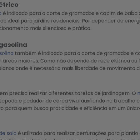
étrico
o
é indicado para o corte de gramados e capim de baixa 
ndo ideal para jardins residenciais. Por depender de energi
ionamento mais silencioso e prático.
gasolina
solina
também é indicado para o corte de gramados e ca
áreas maiores. Como não depende de rede elétrica ou fios
lanos onde é necessário mais liberdade de movimento du
em precisa realizar diferentes tarefas de jardinagem. O
m
otopoda e podador de cerca viva, auxiliando no trabalh
ão para quem busca praticidade e eficiência em um únic
de solo
é utilizado para realizar perfurações para plantio