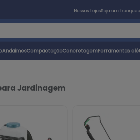
Nossas Lojas
Seja um franque
s
o
Andaimes
Compactação
Concretagem
Ferramentas elét
 para Jardinagem