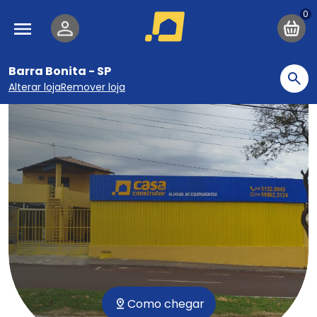
Pular para o conteúdo principal
Navegação principal
Barra Bonita - SP
Bu
Alterar loja
Remover loja
Como chegar