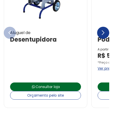
chevron_left
chevron_right
Aluguel de
Aluguel
Desentupidora
Poda
A partir d
R$
5
*Preço da
Ver preç
Consultar loja
Orçamento pelo site