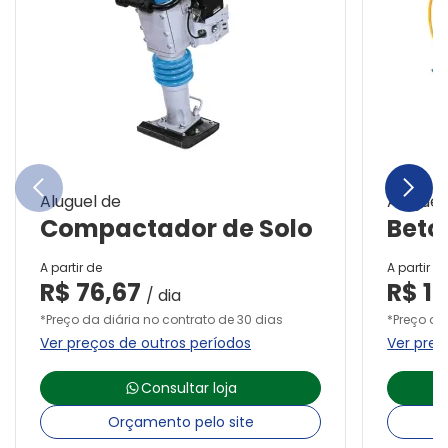
chevron_left
chevron_right
Aluguel de
Aluguel
Compactador de Solo
Beton
A partir de
A partir d
R$
76,67
R$
1
/ dia
*Preço da diária no contrato de 30 dias
*Preço da
Ver preços de outros períodos
Ver preç
Consultar loja
Orçamento pelo site