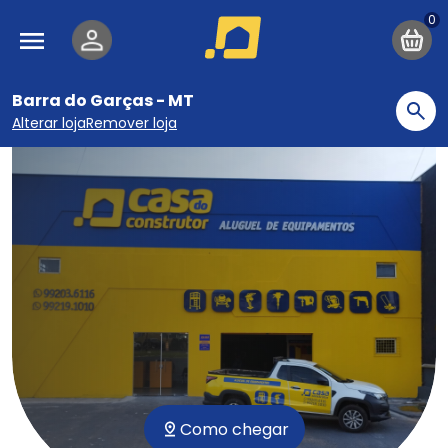
Pular para o conteúdo principal
Navegação principal
Barra do Garças - MT
Bu
Alterar loja
Remover loja
Como chegar