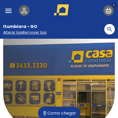
Pular para o conteúdo principal
Navegação principal
Itumbiara - GO
Bu
Alterar loja
Remover loja
Como chegar