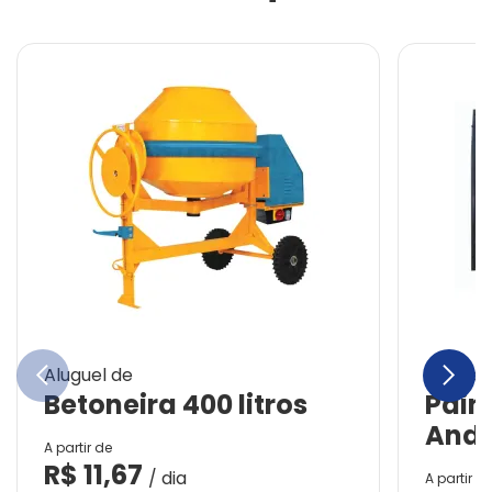
chevron_left
chevron_right
Aluguel de
Aluguel
Betoneira 400 litros
Pain
Anda
A partir de
R$
11,67
/ dia
A partir d