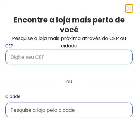
Pular para o conteúdo principal
Navegação principal
close
Encontre a loja mais perto de
você
Pesquise a loja mais próxima através do CEP ou
Buscar produtos
cidade
CEP
ou
Cidade
Pesquise a loja pela cidade
Pesquise a loja pela cidade
Ampliar