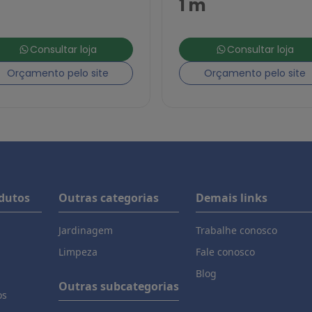
1 m
Consultar loja
Consultar loja
Orçamento pelo site
Orçamento pelo site
odutos
Outras categorias
Demais links
Jardinagem
Trabalhe conosco
Limpeza
Fale conosco
Blog
Outras subcategorias
os