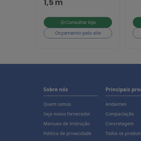
1,5 m
Consultar loja
Orçamento pelo site
Sobre nós
Principais pr
Quem somos
Andaimes
Seja nosso fornecedor
Compactação
Manuais de Instrução
Concretagem
Politica de privacidade
Todos os produt