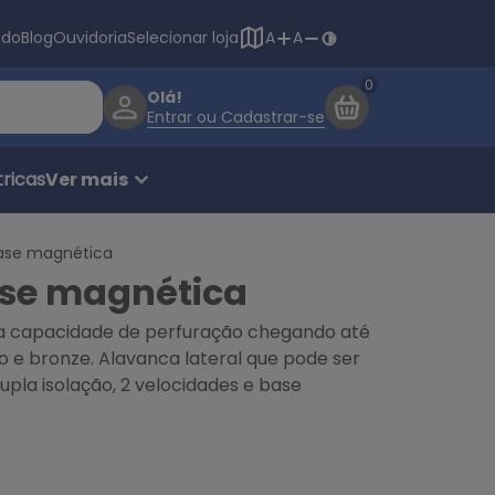
Navegação princ
ado
Blog
Ouvidoria
Selecionar loja
A
A
Olá!
Entrar ou Cadastrar-se
ricas
Ver mais
base magnética
ase magnética
a capacidade de perfuração chegando até
 e bronze. Alavanca lateral que pode ser
dupla isolação, 2 velocidades e base