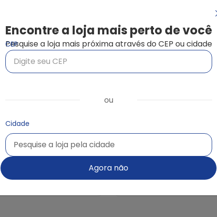
c
Encontre a loja mais perto de você
Pesquise a loja mais próxima através do CEP ou cidade
CEP
guel de
Aluguel de
ortadora de
Serra Sabre
ou
arede com
isco
Cidade
Pesquise a loja pela cidade
Pesquise a loja pela cidade
Consultar loja
Consultar loja
Agora não
Orçamento pelo site
Orçamento pelo site