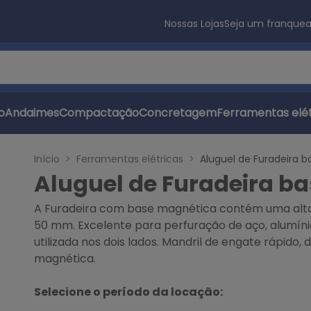
Nossas Lojas
Seja um franque
s
o
Andaimes
Compactação
Concretagem
Ferramentas elét
Início
Ferramentas elétricas
Aluguel de Furadeira 
Aluguel de Furadeira b
A Furadeira com base magnética contém uma alt
50 mm. Excelente para perfuração de aço, alumínio
utilizada nos dois lados. Mandril de engate rápido, 
magnética.
Selecione o período da locação: