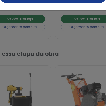
arede e Teto
4.3/8
Consultar loja
Consultar loja
Orçamento pelo site
Orçamento pelo site
 essa etapa da obra