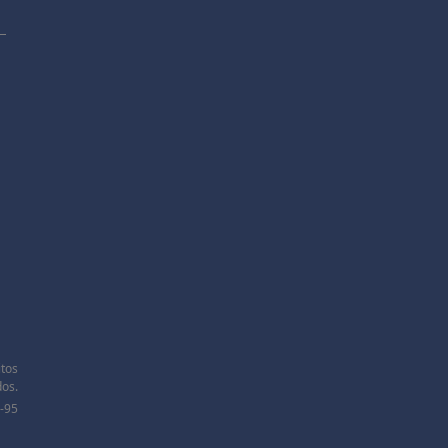
itos
os.
-95