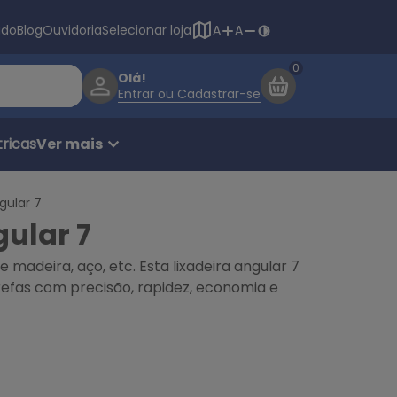
Navegação princ
ado
Blog
Ouvidoria
Selecionar loja
A
A
Olá!
Entrar ou Cadastrar-se
ricas
Ver mais
gular 7
gular 7
e madeira, aço, etc. Esta lixadeira angular 7
efas com precisão, rapidez, economia e