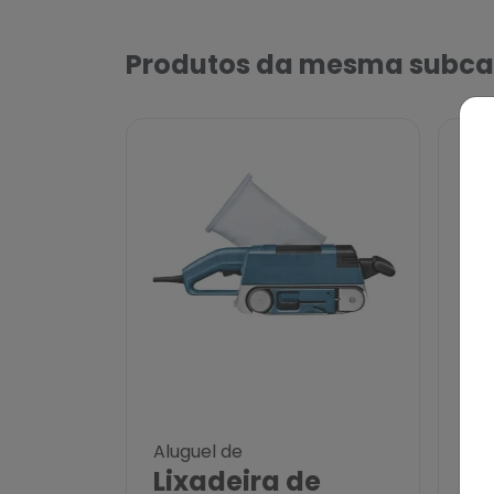
Produtos da mesma subca
Aluguel de
Alu
Lixadeira de
Li