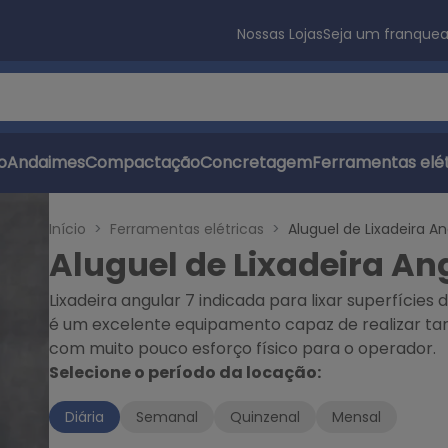
Nossas Lojas
Seja um franque
s
o
Andaimes
Compactação
Concretagem
Ferramentas elét
Início
Ferramentas elétricas
Aluguel de Lixadeira An
Aluguel de Lixadeira An
Lixadeira angular 7 indicada para lixar superfícies d
é um excelente equipamento capaz de realizar tar
com muito pouco esforço físico para o operador.
Selecione o período da locação:
Diária
Semanal
Quinzenal
Mensal