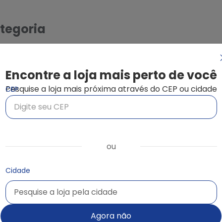
tegoria
c
Encontre a loja mais perto de você
Pesquise a loja mais próxima através do CEP ou cidade
CEP
ou
Cidade
Pesquise a loja pela cidade
Pesquise a loja pela cidade
guel de
Aluguel de
xadeira de
Serra Mármore
Agora não