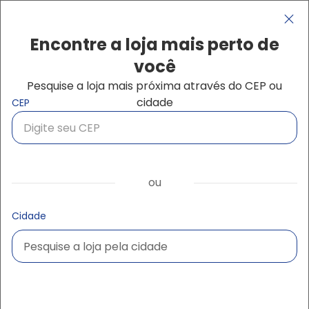
Pular para o conteúdo principal
Navegação principal
close
Encontre a loja mais perto de
você
Pesquise a loja mais próxima através do CEP ou
Buscar produtos
cidade
CEP
ou
Cidade
Pesquise a loja pela cidade
Pesquise a loja pela cidade
Ampliar