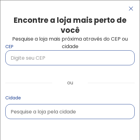
Pular para o conteúdo principal
Navegação principal
close
Encontre a loja mais perto de
você
Pesquise a loja mais próxima através do CEP ou
Buscar produtos
cidade
CEP
ou
Cidade
Pesquise a loja pela cidade
Pesquise a loja pela cidade
Ampliar