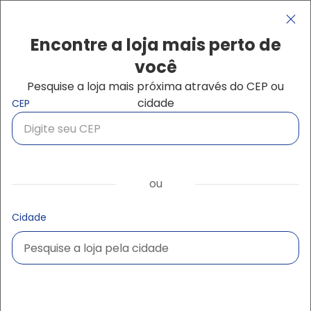
Pular para o conteúdo principal
Navegação principal
close
Encontre a loja mais perto de
você
Pesquise a loja mais próxima através do CEP ou
Buscar produtos
cidade
CEP
ou
Cidade
Pesquise a loja pela cidade
Pesquise a loja pela cidade
Ampliar