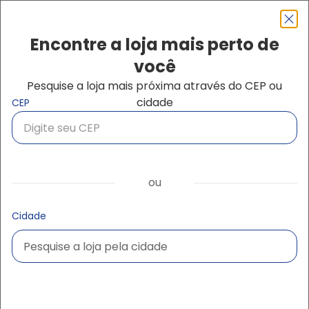
Pular para o conteúdo principal
Navegação principal
close
Encontre a loja mais perto de
você
Pesquise a loja mais próxima através do CEP ou
Buscar produtos
cidade
CEP
Início
Andaimes, Escoramento e Estruturas
Andaimes
Andaimes
ou
Cidade
Pesquise a loja pela cidade
Pesquise a loja pela cidade