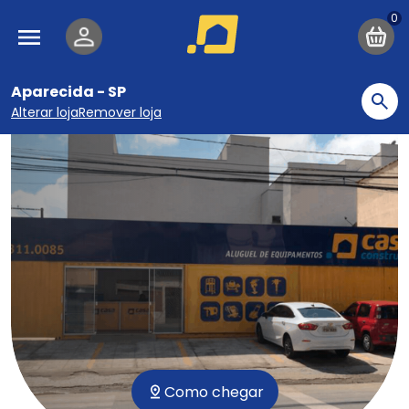
Pular para o conteúdo principal
Navegação principal
Aparecida - SP
Bu
Alterar loja
Remover loja
Como chegar