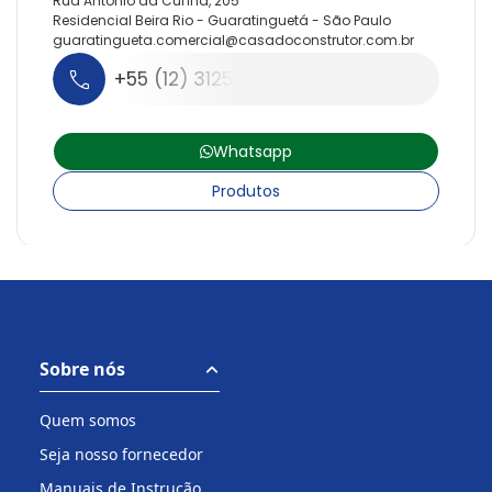
Rua Antonio da Cunha, 205
Residencial Beira Rio - Guaratinguetá - São Paulo
guaratingueta.
comercial@
casadoconstrutor.
com.
br
+55 (12) 3125-1425
Whatsapp
Produtos
Sobre nós
Quem somos
Seja nosso fornecedor
Manuais de Instrução