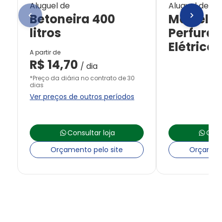
Aluguel de
Aluguel de
Betoneira 400
Martelet
litros
Perfurad
Elétrico
A partir de
R$
14,70
/ dia
*Preço da diária no contrato de 30
dias
Ver preços de outros períodos
Consultar loja
Cons
Orçamento pelo site
Orçament