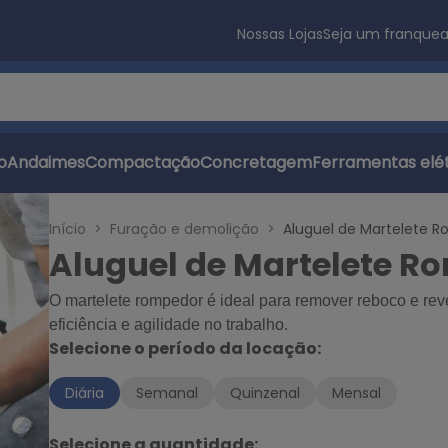
Nossas Lojas
Seja um franque
s
o
Andaimes
Compactação
Concretagem
Ferramentas elét
Início
Furação e demolição
Aluguel de Martelete R
Aluguel de Martelete R
O martelete rompedor é ideal para remover reboco e rev
eficiência e agilidade no trabalho.
Selecione o período da locação:
Diária
Semanal
Quinzenal
Mensal
Selecione a quantidade: