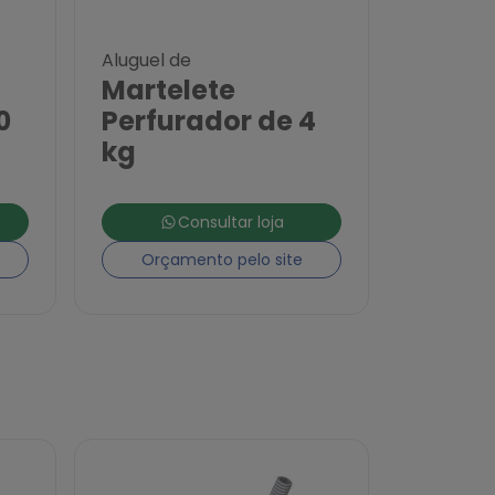
Aluguel de
Martelete
0
Perfurador de 4
kg
Consultar loja
Orçamento pelo site