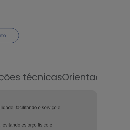
ite
ções técnicas
Orientações d
dade, facilitando o serviço e 
evitando esforço físico e 