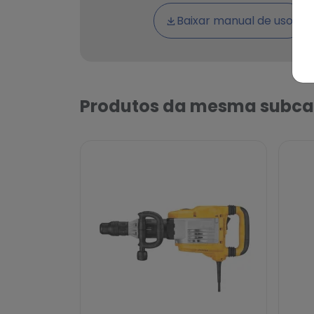
Baixar manual de uso
Produtos da mesma subca