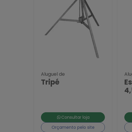
Aluguel de
Alu
Tripé
E
4
Consultar loja
Orçamento pelo site