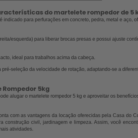
aracterísticas do martelete rompedor de 5 
 é indicado para perfurações em concreto, pedra, metal e aço, o
reita/esquerda) para liberar brocas presas e possui ajuste contí
cto, ideal para trabalhos acima da cabeça.
 pré-seleção da velocidade de rotação, adaptando-se a diferent
te Rompedor 5kg
pode alugar o martelete rompedor 5 kg e aproveitar os benefíc
onta com as vantagens da locação oferecidas pela Casa do Co
 construção civil, jardinagem e limpeza. Assim, você encont
ais atividades.