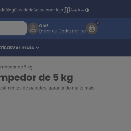
Navegação princ
ado
Blog
Ouvidoria
Selecionar loja
A
A
Olá!
Entrar ou Cadastrar-se
ricas
Ver mais
ompedor de 5 kg
ompedor de 5 kg
estimentos de paredes, garantindo muito mais 