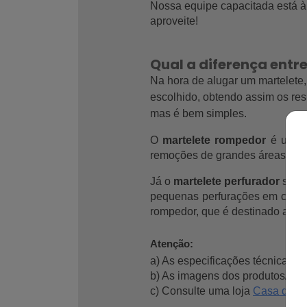
Nossa equipe capacitada está à 
aproveite!
Qual a diferença entr
Na hora de alugar um martelete, 
escolhido, obtendo assim os res
mas é bem simples.
O 
martelete rompedor
 é utili
remoções de grandes áreas. 
Já o 
martelete perfurador
 serv
pequenas perfurações em concreto
rompedor, que é destinado a tr
Atenção:
a) As especificações técnicas d
b) As imagens dos produtos/equi
c) Consulte uma loja 
Casa do Co