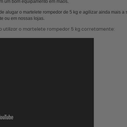
om um bom equipamento em mãos.
de alugar o martelete rompedor de 5 kg e agilizar ainda mais a 
te
 ou em 
nossas lojas.
o utilizar o martelete rompedor 5 kg corretamente: