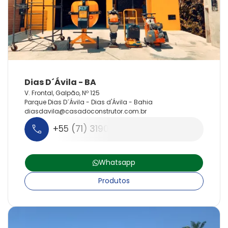
V. Frontal, Galpão, Nº 125
Parque Dias D´Ávila - Dias d'Ávila - Bahia
diasdavila@
casadoconstrutor.
com.
br
+55 (71) 3190-8668
Whatsapp
Produtos