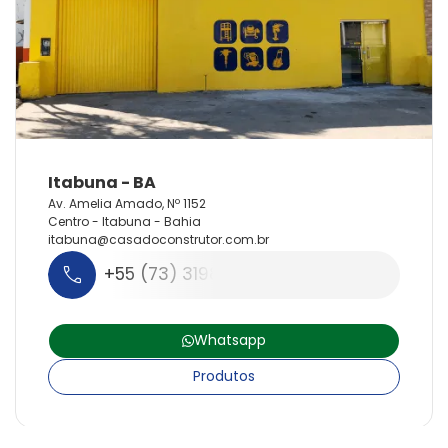
Av. Amelia Amado, Nº 1152
Centro - Itabuna - Bahia
itabuna@
casadoconstrutor.
com.
br
+55 (73) 3198-9207
Whatsapp
Produtos