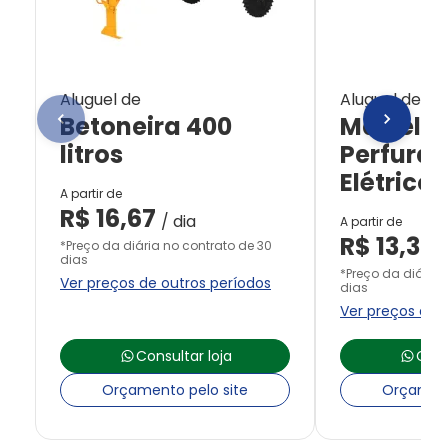
Aluguel de
Aluguel de
Betoneira 400
Martelet
litros
Perfurad
Elétrico
A partir de
R$
16,67
/ dia
A partir de
R$
13,33
*Preço da diária no contrato de 30
/
dias
*Preço da diária 
Ver preços de outros períodos
dias
Ver preços de 
Consultar loja
Cons
Orçamento pelo site
Orçament