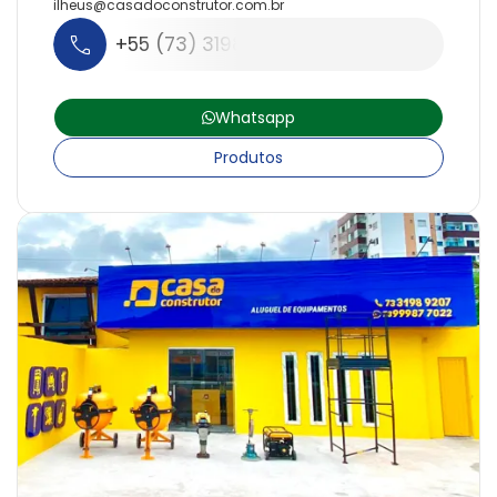
ilheus@
casadoconstrutor.
com.
br
+55 (73) 3198-9207
Whatsapp
Produtos