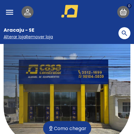
Pular para o conteúdo principal
Navegação principal
Aracaju - SE
Bu
Alterar loja
Remover loja
Como chegar