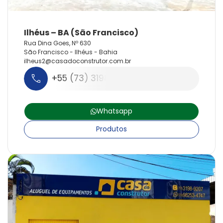
Rua Dina Goes, Nº 630
São Francisco - Ilhéus - Bahia
ilheus2@
casadoconstrutor.
com.
br
+55 (73) 3198-9207
Whatsapp
Produtos