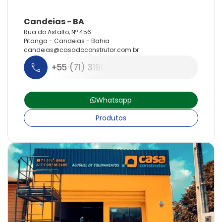
Rua do Asfalto, Nº 456
Pitanga - Candeias - Bahia
candeias@
casadoconstrutor.
com.
br
+55 (71) 3190-5124
Whatsapp
Produtos