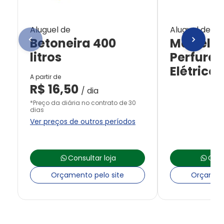
Aluguel de
Aluguel de
Betoneira 400
Martelet
litros
Perfurad
Elétrico
A partir de
R$
16,50
/ dia
*Preço da diária no contrato de 30
dias
Ver preços de outros períodos
Consultar loja
Cons
Orçamento pelo site
Orçament