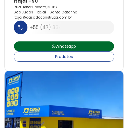
Rua Heitor Liberato, Nº 1671
São Judas - Itajaí - Santa Catarina
itajai@
casadoconstrutor.
com.
br
+55 (47) 3348-7887
Whatsapp
Produtos