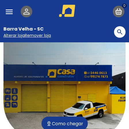
Pular para o conteúdo principal
Navegação principal
Barra Velha - SC
Bu
Alterar loja
Remover loja
Como chegar