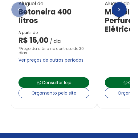
Aluguel de
Aluguel de
Betoneira 400
Martelet
litros
Perfurad
Elétrico
A partir de
R$
15,00
/ dia
*Preço da diária no contrato de 30
dias
Ver preços de outros períodos
Consultar loja
Cons
Orçamento pelo site
Orçament