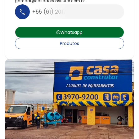
gamadf@
casadoconstrutor.
com.
br
+55 (61) 2017-5353
Whatsapp
Produtos