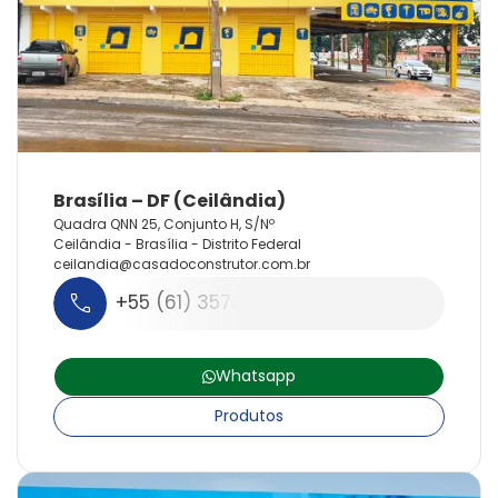
Quadra QNN 25, Conjunto H, S/Nº
Ceilândia - Brasília - Distrito Federal
ceilandia@
casadoconstrutor.
com.
br
+55 (61) 3573-3880
Whatsapp
Produtos