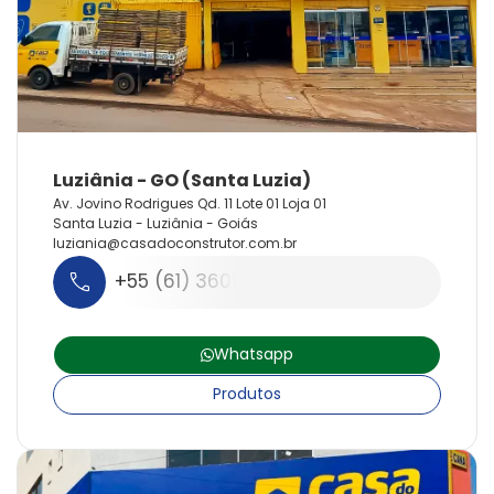
Av. Jovino Rodrigues Qd. 11 Lote 01 Loja 01
Santa Luzia - Luziânia - Goiás
luziania@
casadoconstrutor.
com.
br
+55 (61) 3601-1000
Whatsapp
Produtos