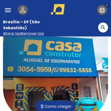
Pular para o conteúdo principal
Navegação principal
Brasília – DF (São
Sebastião)
Bu
Alterar loja
Remover loja
Como chegar