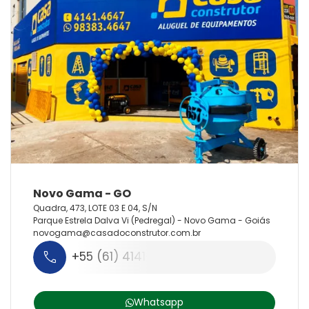
Quadra, 473, LOTE 03 E 04, S/N
Parque Estrela Dalva Vi (Pedregal) - Novo Gama - Goiás
novogama@
casadoconstrutor.
com.
br
+55 (61) 4141-4647
Whatsapp