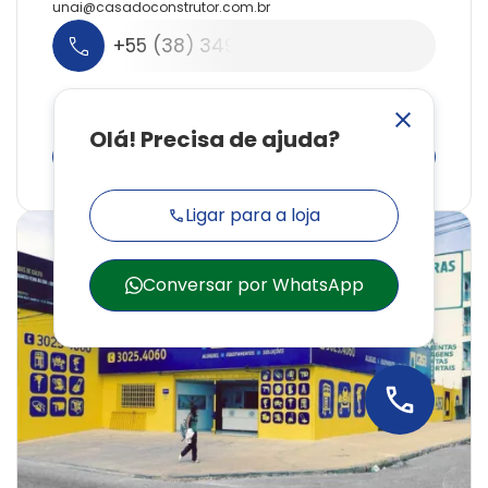
unai@
casadoconstrutor.
com.
br
+55 (38) 3493-0554
Whatsapp
Produtos