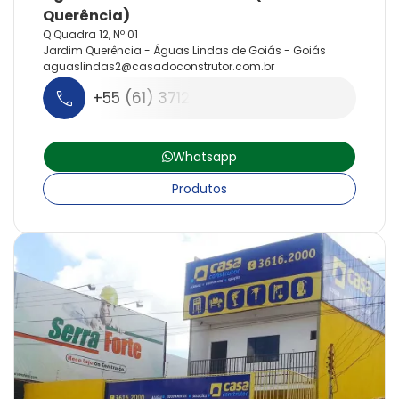
Q Quadra 12, Nº 01
Jardim Querência - Águas Lindas de Goiás - Goiás
aguaslindas2@
casadoconstrutor.
com.
br
+55 (61) 3712-3030
Whatsapp
Produtos