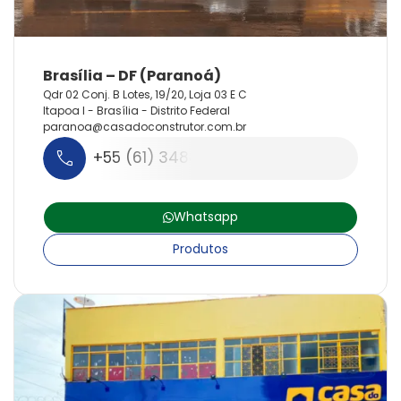
Qdr 02 Conj. B Lotes, 19/20, Loja 03 E C
Itapoa I - Brasília - Distrito Federal
paranoa@
casadoconstrutor.
com.
br
+55 (61) 3488-3444
Whatsapp
Produtos