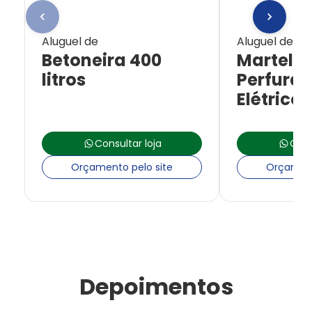
Aluguel de
Aluguel de
Betoneira 400
Martelet
litros
Perfurad
Elétrico
Consultar loja
Cons
Orçamento pelo site
Orçament
Depoimentos