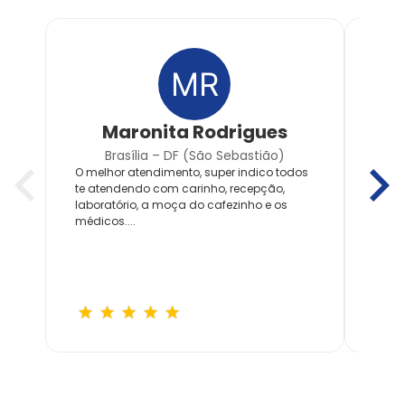
Maronita Rodrigues
Brasília – DF (São Sebastião)
O melhor atendimento, super indico todos
Atend
te atendendo com carinho, recepção,
equi
laboratório, a moça do cafezinho e os
médic
médicos....
muito