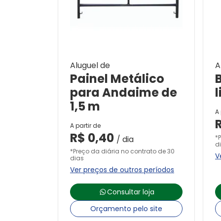
Aluguel de
A
Painel Metálico
para Andaime de
l
1,5 m
A 
A partir de
R$
0,40
*
/ dia
d
*Preço da diária no contrato de 30
V
dias
Ver preços de outros períodos
Consultar loja
Orçamento pelo site