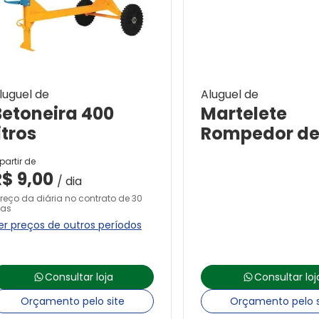
luguel de
Aluguel de
Betoneira 400
Martelete
itros
Rompedor de
partir de
R$
9,00
/ dia
Preço da diária no contrato de 30
ias
er preços de outros períodos
Consultar loja
Consultar loj
Orçamento pelo site
Orçamento pelo s