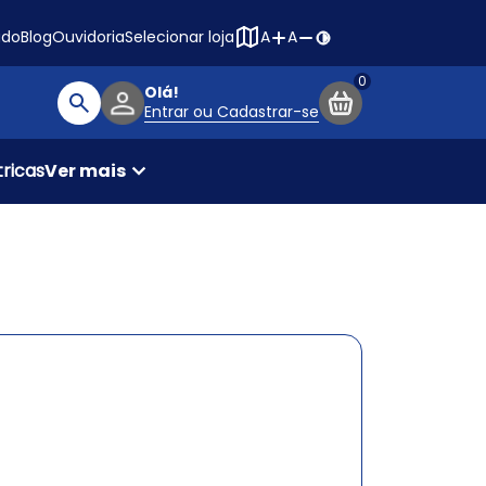
Navegação princ
ado
Blog
Ouvidoria
Selecionar loja
A
A
Olá!
Entrar ou Cadastrar-se
Buscar produtos
ricas
Ver mais