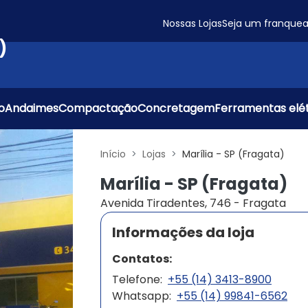
Nossas Lojas
Seja um franque
)
o
Andaimes
Compactação
Concretagem
Ferramentas elét
Início
Lojas
Marília - SP (Fragata)
Marília - SP (Fragata)
Avenida Tiradentes, 746 - Fragata
Informações da loja
Contatos:
Telefone:
+55 (14) 3413-8900
Whatsapp:
+55 (14) 99841-6562