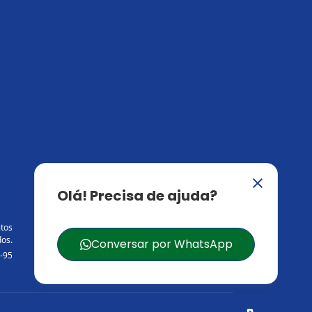
itos
os.
-95