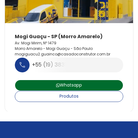
Av. Mogi Mirim, Nº 1479
Morro Amarelo - Mogi Guaçu - São Paulo
mogiguacu2.
guainco@
casadoconstrutor.
com.
br
+55 (19) 3831-1568
Whatsapp
Produtos