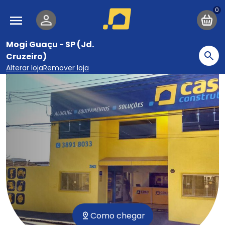
Pular para o conteúdo principal
Navegação principal
Mogi Guaçu - SP (Jd.
Cruzeiro)
Bu
Alterar loja
Remover loja
Como chegar