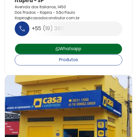
Avenida dos Italianos, 1450
Dos Prados - Itapira - São Paulo
itapira@
casadoconstrutor.
com.
br
+55 (19) 3863-4680
Whatsapp
Produtos