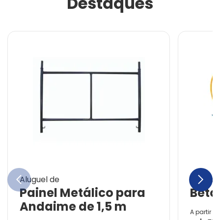
Destaques
chevron_left
chevron_right
Aluguel de
Aluguel
Painel Metálico para
Beton
Andaime de 1,5 m
A partir d