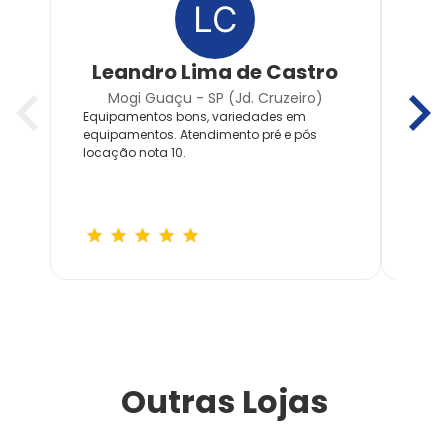
Leandro Lima de Castro
Ro
Mogi Guaçu - SP (Jd. Cruzeiro)
M
Equipamentos bons, variedades em
a loj
equipamentos. Atendimento pré e pós
funci
locação nota 10.
entre
semp
Outras Lojas