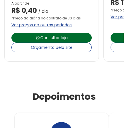
R$
11
A partir de
R$
0,40
*Preço da
/ dia
Ver preç
*Preço da diária no contrato de 30 dias
Ver preços de outros períodos
Consultar loja
Orçamento pelo site
Depoimentos