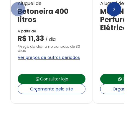
Aluguel de
Aluguel de
Betoneira 400
Martelet
litros
Perfurad
Elétrico
A partir de
R$
11,33
/ dia
*Preço da diária no contrato de 30
dias
Ver preços de outros períodos
Consultar loja
Cons
Orçamento pelo site
Orçament