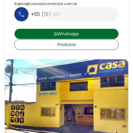
itapira@
casadoconstrutor.
com.
br
+55 (19) 3863-4680
Whatsapp
Produtos