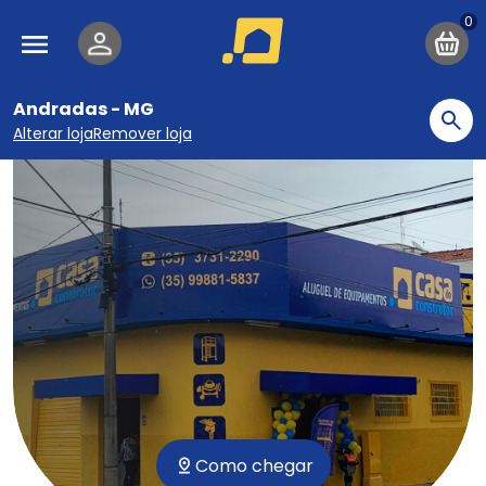
Pular para o conteúdo principal
Navegação principal
Andradas - MG
Bu
Alterar loja
Remover loja
Como chegar