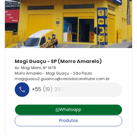
Av. Mogi Mirim, Nº 1479
Morro Amarelo - Mogi Guaçu - São Paulo
mogiguacu2.
guainco@
casadoconstrutor.
com.
br
+55 (19) 3831-1568
Whatsapp
Produtos