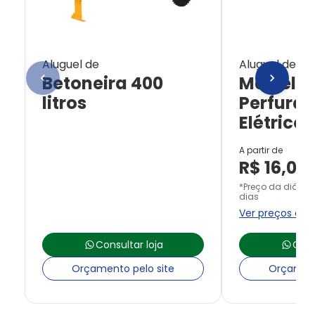
Aluguel de
Aluguel de
Betoneira 400
Martelet
litros
Perfurad
Elétrico
A partir de
R$
16,00
*Preço da diária 
dias
Ver preços de 
Consultar loja
Cons
Orçamento pelo site
Orçament