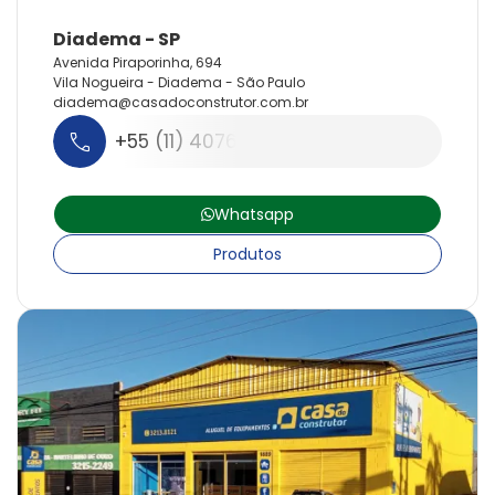
Avenida Piraporinha, 694
Vila Nogueira - Diadema - São Paulo
diadema@
casadoconstrutor.
com.
br
+55 (11) 4076-3309
Whatsapp
Produtos