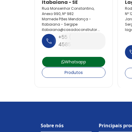
Rua Monsenhor Constantino,
Rod
Anexo 990, Nº 982
Nº 1
Mamede Pães Mendonça -
Jar
Itabaiana - Sergipe
Ser
itabaiana@
casadoconstrutor.
lag
com.
br
br
+55 (79) 3421-
4585
Whatsapp
Produtos
Sobre nós
Principais pr