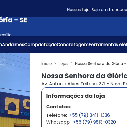
Nossas Lojas
Seja um franque
ria - SE
rasília
o
Andaimes
Compactação
Concretagem
Ferramentas elét
Início
Lojas
Nossa Senhora da Glória -
Nossa Senhora da Glória
Av. Antonio Alves Feitosa, 271 - Nova Br
Informações da loja
Contatos:
Telefone:
+55 (79) 3411-1336
Whatsapp:
+55 (79) 9813-0320