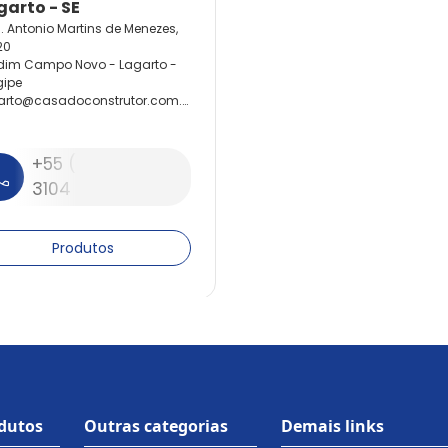
. Antonio Martins de Menezes,
20
dim Campo Novo - Lagarto -
gipe
arto@
casadoconstrutor.
com.
+55 (79) 99630-
3104
Produtos
odutos
Outras categorias
Demais links