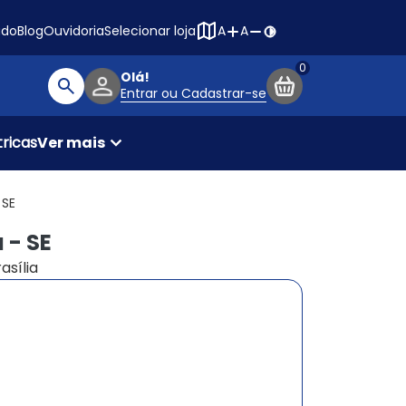
Navegação princ
ado
Blog
Ouvidoria
Selecionar loja
A
A
Olá!
Entrar ou Cadastrar-se
Buscar produtos
ricas
Ver mais
 SE
 - SE
asília