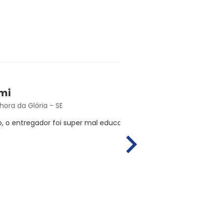
mi
D
ora da Glória - SE
N
 o entregador foi super mal educado
Péssima fui
chegado aind
tinha pego