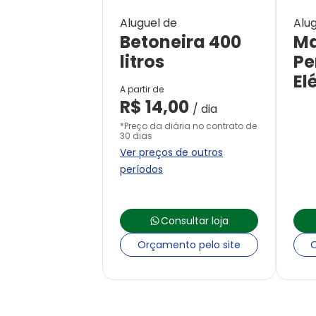
Aluguel de
Alug
Betoneira 400
Ma
litros
Pe
El
A partir de
R$
14,00
/ dia
*Preço da diária no contrato de
30 dias
Ver preços de outros
períodos
Consultar loja
Orçamento pelo site
O