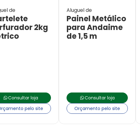
uel de
Aluguel de
rtelete
Painel Metálico
rfurador 2kg
para Andaime
étrico
de 1,5 m
Consultar loja
Consultar loja
rçamento pelo site
Orçamento pelo site