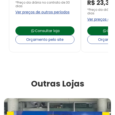
R$
23,33
*Preço da diária no contrato de 30
dias
*Preço da diária 
Ver preços de outros períodos
dias
Ver preços de 
Consultar loja
Cons
Orçamento pelo site
Orçament
Outras Lojas