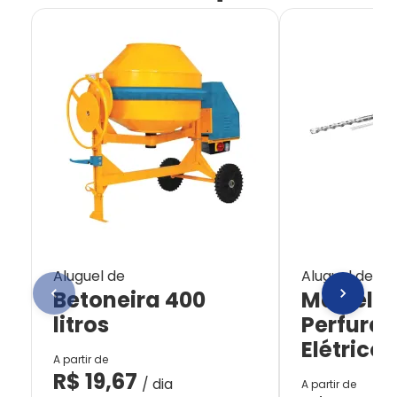
Aluguel de
Aluguel de
Betoneira 400
Martelet
litros
Perfurad
Elétrico
A partir de
R$
19,67
/ dia
A partir de