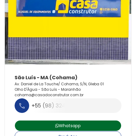
Av. Daniel de La Touche/ Cohama, S/N, Gleba 01
Olho D'Água - São Luís - Maranhão
cohama@
casadoconstrutor.
com.
br
+55 (98) 3248-9982
Whatsapp