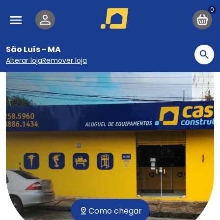
Pular para o conteúdo principal
Navegação principal
São Luís - MA
Bu
Alterar loja
Remover loja
Como chegar