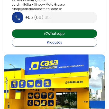
AV. Bruno Martini, Nº 310
Jardim Itália - Sinop - Mato Grosso
sinop@
casadoconstrutor.
com.
br
+55 (66) 3531-4050
Whatsapp
Produtos