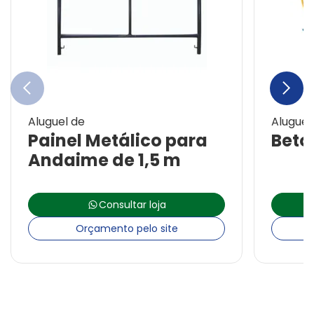
chevron_left
chevron_right
Aluguel de
Aluguel
Painel Metálico para
Beton
Andaime de 1,5 m
Consultar loja
Orçamento pelo site