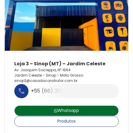
Av. Joaquim Socreppa, Nº 1664
Jardim Celeste - Sinop - Mato Grosso
sinop3@
casadoconstrutor.
com.
br
+55 (66) 3015-7755
Whatsapp
Produtos