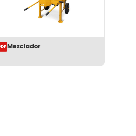
Mezclador
PDF