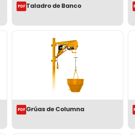
a
Taladro de Banco
PDF
Grúas de Columna
PDF