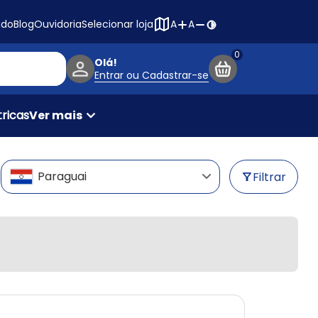
Navegação princ
ado
Blog
Ouvidoria
Selecionar loja
A
A
Olá!
Entrar ou Cadastrar-se
ricas
Ver mais
Paraguai
Filtrar