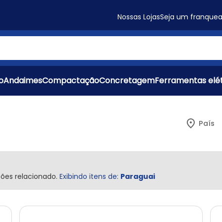
Nossas Lojas
Seja um franque
s
o
Andaimes
Compactação
Concretagem
Ferramentas elét
País
ções relacionado.
Exibindo itens de:
Paraguai