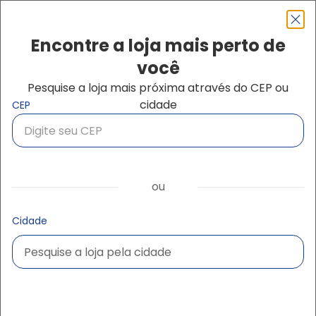
Pular para o conteúdo principal
Navegação principal
close
Encontre a loja mais perto de
você
Pesquise a loja mais próxima através do CEP ou
Buscar produtos
cidade
CEP
ou
Cidade
Pesquise a loja pela cidade
Pesquise a loja pela cidade
Ampliar