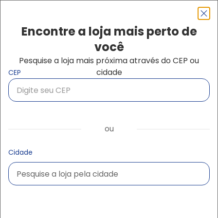
Pular para o conteúdo principal
Navegação principal
close
Encontre a loja mais perto de
você
Pesquise a loja mais próxima através do CEP ou
Buscar produtos
cidade
CEP
ou
Cidade
Pesquise a loja pela cidade
Pesquise a loja pela cidade
Ampliar