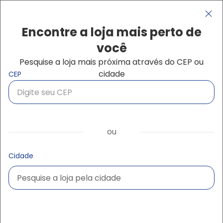
Pular para o conteúdo principal
Navegação principal
close
Encontre a loja mais perto de
você
Pesquise a loja mais próxima através do CEP ou
Buscar produtos
cidade
CEP
ou
Cidade
Pesquise a loja pela cidade
Pesquise a loja pela cidade
Ampliar