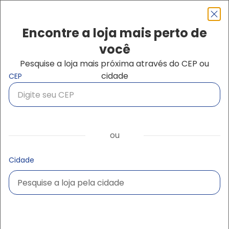
Pular para o conteúdo principal
Navegação principal
close
Encontre a loja mais perto de
você
Pesquise a loja mais próxima através do CEP ou
Buscar produtos
cidade
CEP
ou
Cidade
Pesquise a loja pela cidade
Pesquise a loja pela cidade
Ampliar