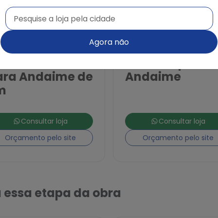
Pesquise a loja pela cidade
Pesquise a loja pela cidade
Agora não
guel de
Aluguel de
inel Metálico
Rodízios para
ara Andaime de
Andaime
m
Consultar loja
Consultar loja
Orçamento pelo site
Orçamento pelo site
 essa etapa da obra