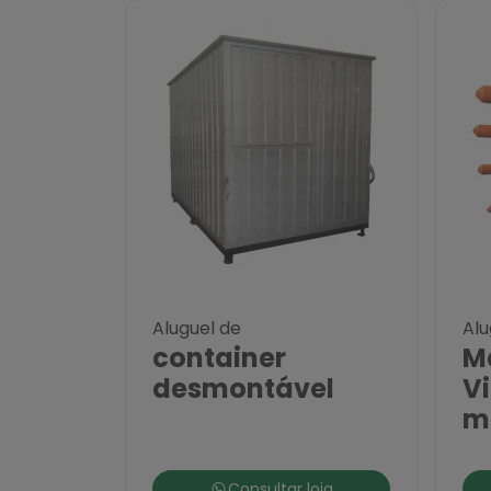
Aluguel de
Alu
container
M
desmontável
Vi
m
Consultar loja