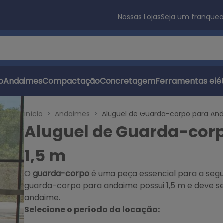
Nossas Lojas
Seja um franque
s
o
Andaimes
Compactação
Concretagem
Ferramentas elét
Início
Andaimes
Aluguel de Guarda-corpo para And
Aluguel de Guarda-cor
1,5 m
O
guarda-corpo
é uma peça essencial para a segu
guarda-corpo para andaime possui 1,5 m e deve se
andaime.
Selecione o período da locação: