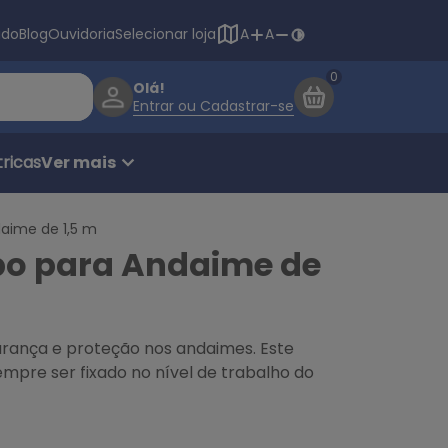
Navegação princ
ado
Blog
Ouvidoria
Selecionar loja
A
A
Olá!
Entrar ou Cadastrar-se
ricas
Ver mais
aime de 1,5 m
po para Andaime de
rança e proteção nos andaimes. Este
mpre ser fixado no nível de trabalho do