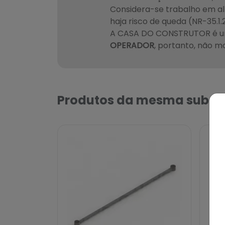
Considera-se trabalho em alt
haja risco de queda (NR-35.1.2
A CASA DO CONSTRUTOR é um
OPERADOR
, portanto, não m
Produtos da mesma subca