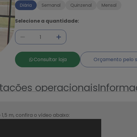
Diária
Semanal
Quinzenal
Mensal
Selecione a quantidade:
Ampliar
Consultar loja
Orçamento pelo s
ntações operacionais
Informa
5 m, confira o vídeo abaixo: