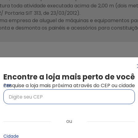
ura toda atividade executada acima de 2,00 m (dois metro
/ Portaria SIT 313, de 23/03/2012).
a empresa de aluguel de máquinas e equipamentos pa
onta e desmonta os painéis e acessórios para constituiç
tegoria
c
Encontre a loja mais perto de você
Pesquise a loja mais próxima através do CEP ou cidade
CEP
ou
Cidade