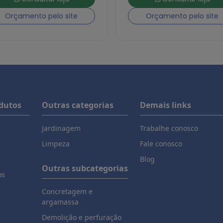
Orçamento pelo site
Orçamento pelo site
odutos
Outras categorias
Demais links
Jardinagem
Trabalhe conosco
Limpeza
Fale conosco
Blog
Outras subcategorias
os
Concretagem e
argamassa
Demolição e perfuração