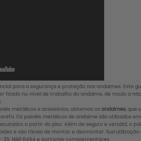
ncial para a segurança e proteção nos andaimes. Este 
er fixado no nível de trabalho do andaime, de modo a nã
.
éis metálicos e acessórios, obtemos os
andaimes
, que 
refa. Os painéis metálicos de andaime são utilizados em
cutados a partir do piso. Além de seguro e versátil, o p
idez e são fáceis de montar e desmontar. Sua utilização 
-35, NBR 6494 e portarias complementares.