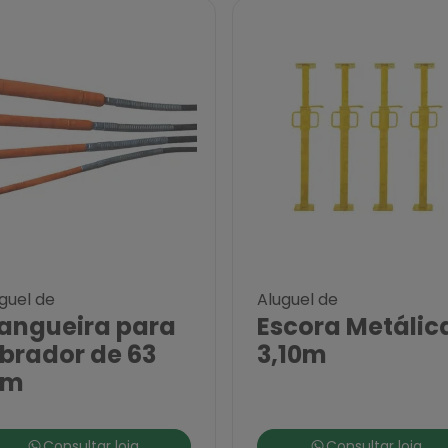
guel de
Aluguel de
angueira para
Escora Metálic
brador de 63
3,10m
m
Consultar loja
Consultar loja