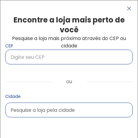
Pular para o conteúdo principal
Navegação principal
close
Encontre a loja mais perto de
você
Pesquise a loja mais próxima através do CEP ou
Buscar produtos
cidade
CEP
ou
Cidade
Pesquise a loja pela cidade
Pesquise a loja pela cidade
Ampliar