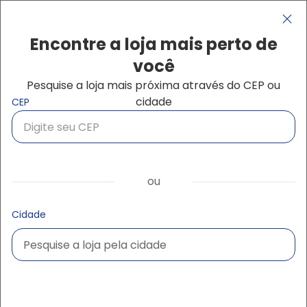
Pular para o conteúdo principal
Navegação principal
close
Encontre a loja mais perto de
você
Pesquise a loja mais próxima através do CEP ou
Buscar produtos
cidade
CEP
ou
Cidade
Pesquise a loja pela cidade
Pesquise a loja pela cidade
Ampliar