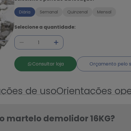
Diária
Semanal
Quinzenal
Mensal
Selecione a quantidade:
Ampliar
Consultar loja
Orçamento pelo s
uções de uso
Orientações ope
 o martelo demolidor 16KG?