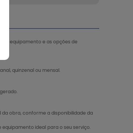
dade do equipamento e as opções de
nal, quinzenal ou mensal.
 gerado.
al da obra, conforme a disponibilidade da
o equipamento ideal para o seu serviço.