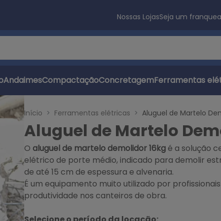
Nossas Lojas
Seja um franque
s
o
Andaimes
Compactação
Concretagem
Ferramentas elét
Início
Ferramentas elétricas
Aluguel de Martelo Dem
Aluguel de Martelo Dem
O
aluguel de martelo demolidor 16kg
é a solução 
elétrico de porte médio, indicado para demolir est
de até 15 cm de espessura e alvenaria.
É um equipamento muito utilizado por profissionais
produtividade nos canteiros de obra.
Selecione o período da locação: