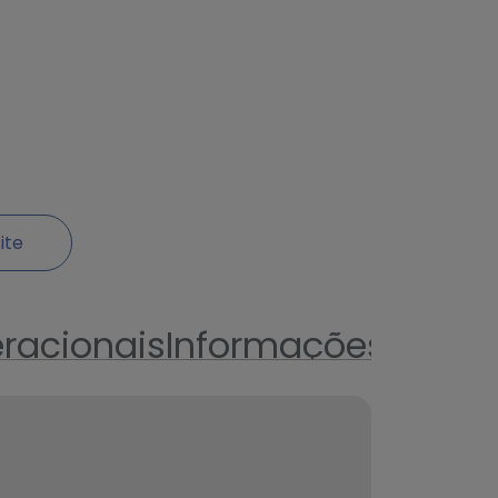
ite
racionais
Informações técni