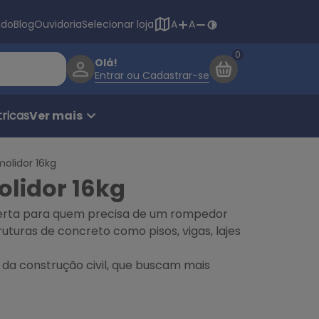
Navegação princ
ado
Blog
Ouvidoria
Selecionar loja
A
A
Olá!
Entrar ou Cadastrar-se
ricas
Ver mais
olidor 16kg
olidor 16kg
certa para quem precisa de um rompedor
ruturas de concreto como pisos, vigas, lajes
 da construção civil, que buscam mais