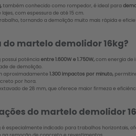
,
também conhecido como rompedor, é ideal para
demol
 lajes, com espessura de até 15 cm.
trabalho, tornando a demolição muito mais rápida e eficie
a do martelo demolidor 16kg?
g possui potência
entre 1.600W e 1.750W,
com energia de i
dade de demolição.
om aproximadamente
1.300 impactos por minuto,
permitin
creto por hora.
sextavado de 28 mm, que oferece maior firmeza e eficiênci
cações do martelo demolidor 1
 é especialmente indicado para trabalhos horizontais, 
 na remoção de concreto e revestimentos.