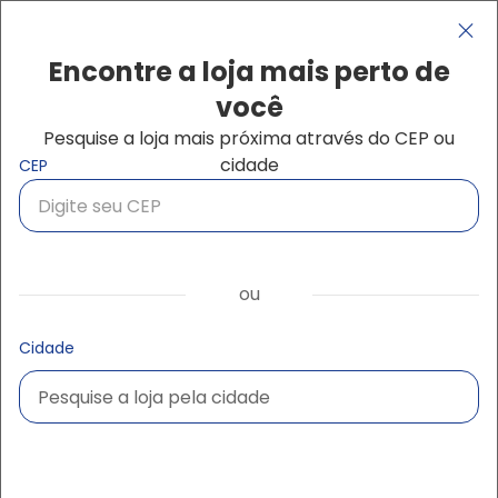
Pular para o conteúdo principal
Navegação principal
close
Encontre a loja mais perto de
você
Pesquise a loja mais próxima através do CEP ou
Buscar produtos
cidade
CEP
ou
Cidade
Pesquise a loja pela cidade
Pesquise a loja pela cidade
Ampliar