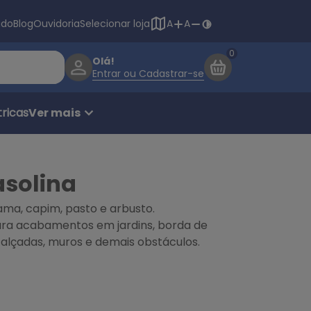
Navegação princ
ado
Blog
Ouvidoria
Selecionar loja
A
A
Olá!
Entrar ou Cadastrar-se
ricas
Ver mais
asolina
ama, capim, pasto e arbusto.
para acabamentos em jardins, borda de
 calçadas, muros e demais obstáculos.