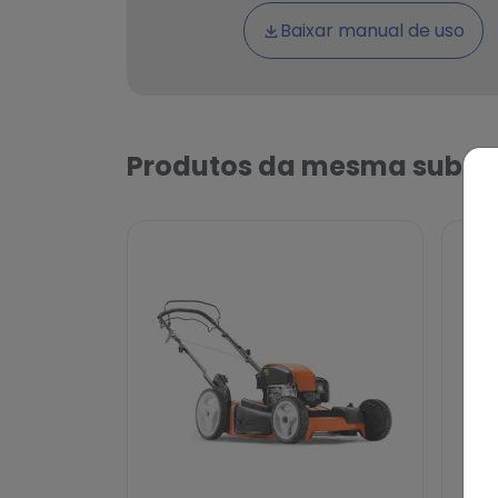
Baixar manual de uso
Produtos da mesma subca