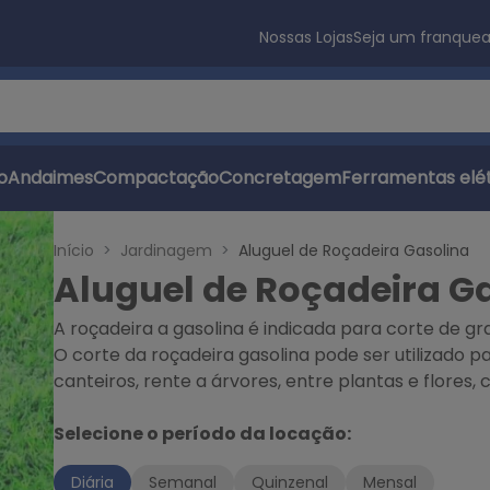
Nossas Lojas
Seja um franque
s
o
Andaimes
Compactação
Concretagem
Ferramentas elét
Início
Jardinagem
Aluguel de Roçadeira Gasolina
Aluguel de Roçadeira G
A roçadeira a gasolina é indicada para corte de gr
O corte da roçadeira gasolina pode ser utilizado 
canteiros, rente a árvores, entre plantas e flores,
Selecione o período da locação:
Diária
Semanal
Quinzenal
Mensal