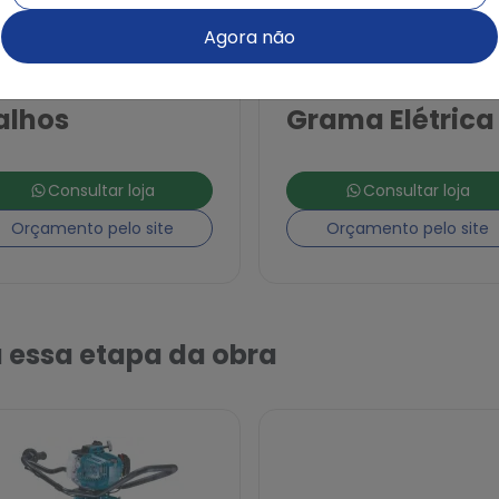
Agora não
guel de
Aluguel de
odador de
Cortadora de
alhos
Grama Elétrica
Consultar loja
Consultar loja
Orçamento pelo site
Orçamento pelo site
 essa etapa da obra