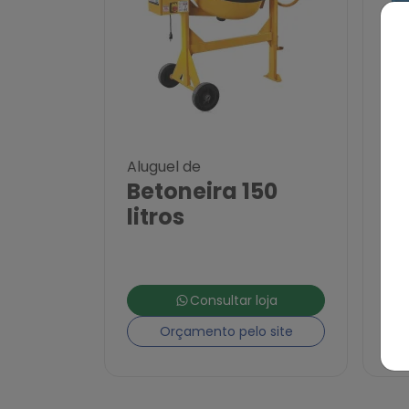
Aluguel de
Alu
Betoneira 150
M
litros
G
Consultar loja
Orçamento pelo site