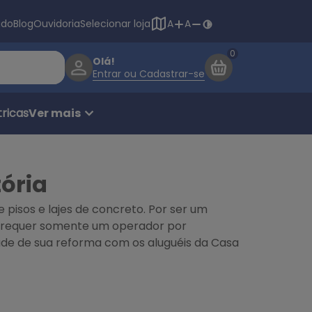
Navegação princ
ado
Blog
Ouvidoria
Selecionar loja
A
A
Olá!
Entrar ou Cadastrar-se
ricas
Ver mais
ória
 pisos e lajes de concreto. Por ser um
requer somente um operador por
ade de sua reforma com os aluguéis da Casa