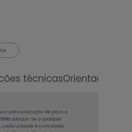
ite
ções técnicas
Orientações d
esco para execução de pisos e
tória
adequa-se a qualquer
, cada unidade é concebida