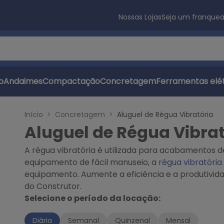
Nossas Lojas
Seja um franque
s
o
Andaimes
Compactação
Concretagem
Ferramentas elét
Início
Concretagem
Aluguel de Régua Vibratória
Aluguel de Régua Vibrat
A régua vibratória é utilizada para acabamentos de
equipamento de fácil manuseio, a
régua vibratória
equipamento. Aumente a eficiência e a produtivid
do Construtor.
Selecione o período da locação:
Diária
Semanal
Quinzenal
Mensal