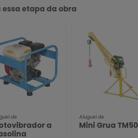
 essa etapa da obra
guel de
Aluguel de
otovibrador a
Mini Grua TM5
asolina