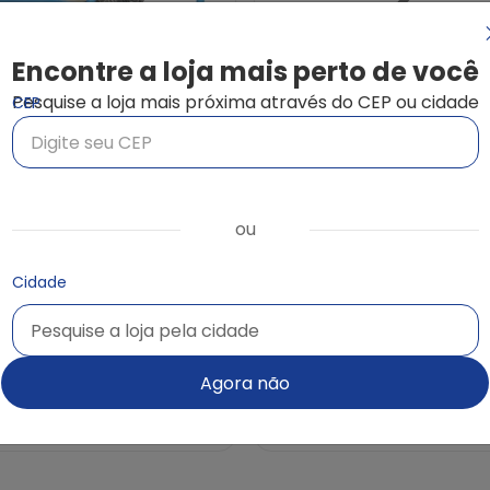
c
Encontre a loja mais perto de você
Pesquise a loja mais próxima através do CEP ou cidade
CEP
guel de
Aluguel de
otovibrador a
vibrador de
ou
asolina
concreto -
Cidade
elétrico
Pesquise a loja pela cidade
Pesquise a loja pela cidade
Consultar loja
Consultar loja
Agora não
Orçamento pelo site
Orçamento pelo site