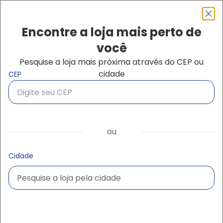
Pular para o conteúdo principal
Navegação principal
close
Encontre a loja mais perto de
você
Pesquise a loja mais próxima através do CEP ou
Buscar produtos
cidade
CEP
ou
Cidade
Pesquise a loja pela cidade
Pesquise a loja pela cidade
Ampliar