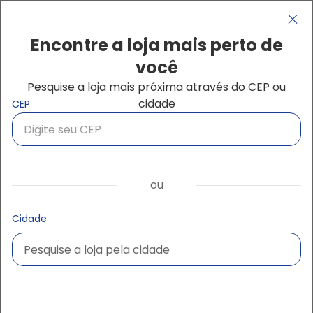
Pular para o conteúdo principal
Navegação principal
close
Encontre a loja mais perto de
você
Pesquise a loja mais próxima através do CEP ou
Buscar produtos
cidade
CEP
ou
Cidade
Pesquise a loja pela cidade
Pesquise a loja pela cidade
Ampliar