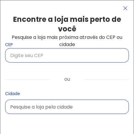
Pular para o conteúdo principal
Navegação principal
close
Encontre a loja mais perto de
você
Pesquise a loja mais próxima através do CEP ou
Buscar produtos
cidade
CEP
Início
Aplainar ou lixar
Aplainar ou lixar
ou
Cidade
Pesquise a loja pela cidade
Pesquise a loja pela cidade