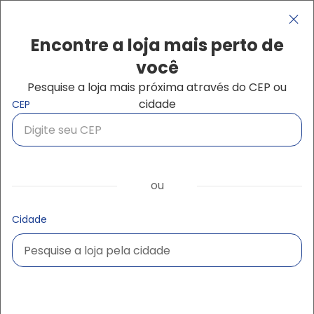
Pular para o conteúdo principal
Navegação principal
close
Encontre a loja mais perto de
você
Pesquise a loja mais próxima através do CEP ou
Buscar produtos
cidade
CEP
Início
Concretar, argamassa
Concretar, argamassa
ou
Cidade
Pesquise a loja pela cidade
Pesquise a loja pela cidade