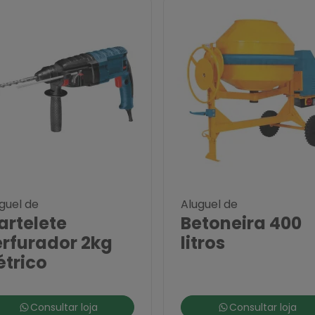
guel de
Aluguel de
artelete
Betoneira 400
erfurador 2kg
litros
étrico
Consultar loja
Consultar loja