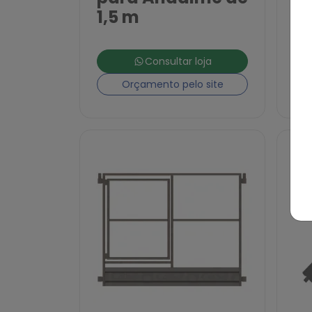
1,5 m
Consultar loja
Orçamento pelo site