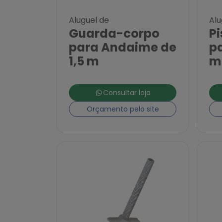
Aluguel de
Alu
Guarda-corpo
Pi
para Andaime de
p
1,5 m
m
Consultar loja
Orçamento pelo site