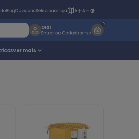
Navegação princ
ado
Blog
Ouvidoria
Selecionar loja
A
A
Olá!
Entrar ou Cadastrar-se
ricas
Ver mais