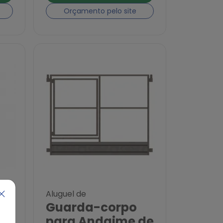
Orçamento pelo site
lose
Aluguel de
Guarda-corpo
m
para Andaime de