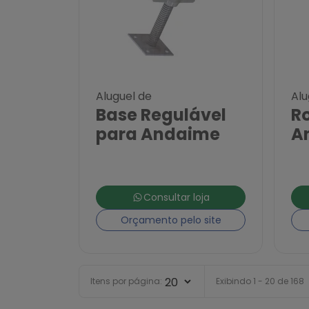
Aluguel de
Alu
Base Regulável
Ro
para Andaime
A
Consultar loja
Orçamento pelo site
Itens por página:
Exibindo 1 - 20 de 168