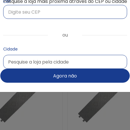
Pesquise a loja mais próxima através do CEP ou cidade
CEP
Consultar loja
Consultar loja
ou
Orçamento pelo site
Orçamento pelo site
Cidade
Pesquise a loja pela cidade
Pesquise a loja pela cidade
Agora não