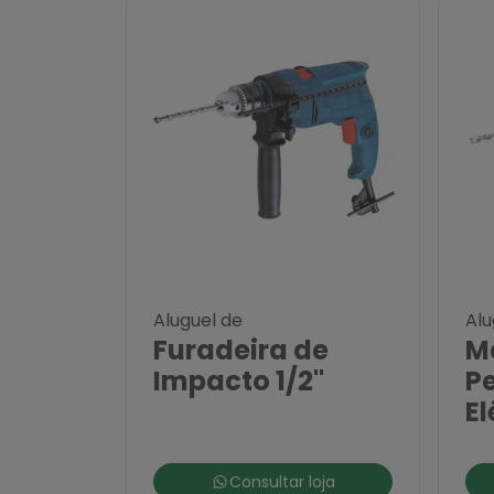
Aluguel de
Alu
Furadeira de
M
Impacto 1/2"
P
El
Consultar loja