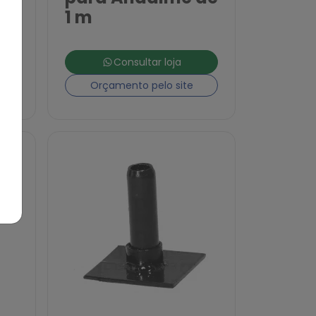
1 m
Consultar loja
Orçamento pelo site