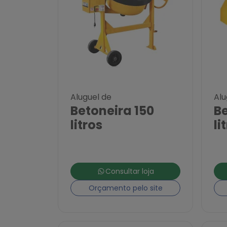
Aluguel de
Alu
Betoneira 150
B
litros
li
Consultar loja
Orçamento pelo site