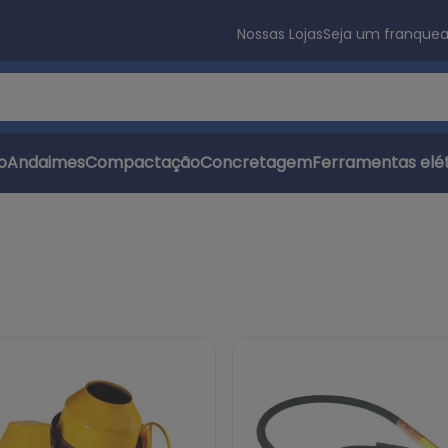
Nossas Lojas
Seja um franque
s
o
Andaimes
Compactação
Concretagem
Ferramentas elét